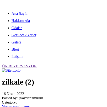
Skip
to
content
Ana Sayfa
Hakkımızda
Odalar
Gezilecek Yerler
Galeri
Blog
İletişim
ÖN REZERVASYON
zilkale (2)
16 Nisan 2022
Posted by:
@ayderizmirlim
Category:
Yorum yapılmamış