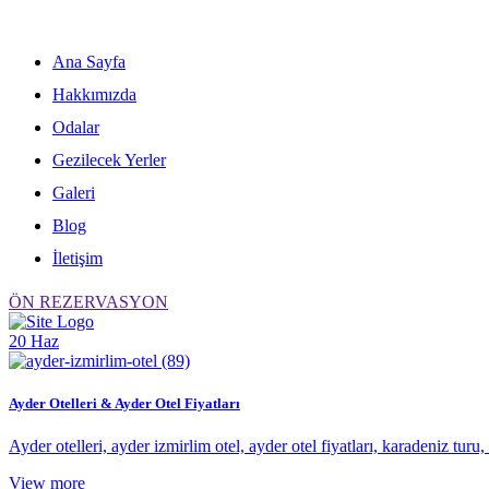
Skip
to
content
Ana Sayfa
Hakkımızda
Odalar
Gezilecek Yerler
Galeri
Blog
İletişim
ÖN REZERVASYON
20
Haz
Ayder Otelleri & Ayder Otel Fiyatları
Ayder otelleri, ayder izmirlim otel, ayder otel fiyatları, karadeniz turu
View more