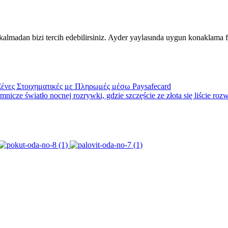
lmadan bizi tercih edebilirsiniz. Ayder yaylasında uygun konaklama fiy
ένες Στοιχηματικές με Πληρωμές μέσω Paysafecard
icze światło nocnej rozrywki, gdzie szczęście ze złota się liście rozw