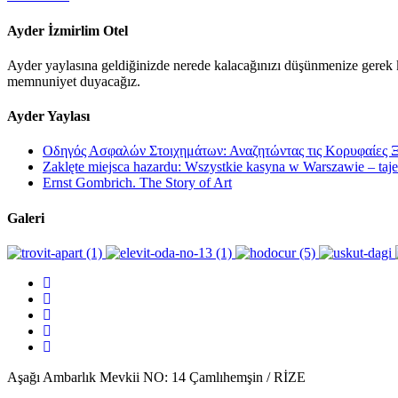
Ayder İzmirlim Otel
Ayder yaylasına geldiğinizde nerede kalacağınızı düşünmenize gerek ka
memnuniyet duyacağız.
Ayder Yaylası
Οδηγός Ασφαλών Στοιχημάτων: Αναζητώντας τις Κορυφαίες Ξ
Zaklęte miejsca hazardu: Wszystkie kasyna w Warszawie – tajemn
Ernst Gombrich. The Story of Art
Galeri
Aşağı Ambarlık Mevkii NO: 14 Çamlıhemşin / RİZE