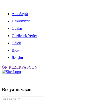
Skip
to
content
Ana Sayfa
Hakkımızda
Odalar
Gezilecek Yerler
Galeri
Blog
İletişim
ÖN REZERVASYON
Bir yanıt yazın