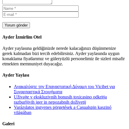
Yorum gönder
Ayder İzmirlim Otel
Ayder yaylasına geldiğinizde nerede kalacağınızı düşünmenize
gerek kalmadan bizi tercih edebilirsiniz. Ayder yaylasında uygun
konaklama fiyatlarımız ve güleryüzlü personelimiz ile sizleri misafir
etmekten memnuniyet duyacağız.
Ayder Yaylası
Ανακαλύψτε την Επαναστατική Δύναμη του Vicibet για
Συναρπαστικά Στοιχήματα
Uživajte v ekskluzivnih bonusih toxicasino odkritja
razburljivih iger in nepozabnih doživetij
Varázslatos ingyenes pörgetések a Casualspin kaszinó
világában
Galeri