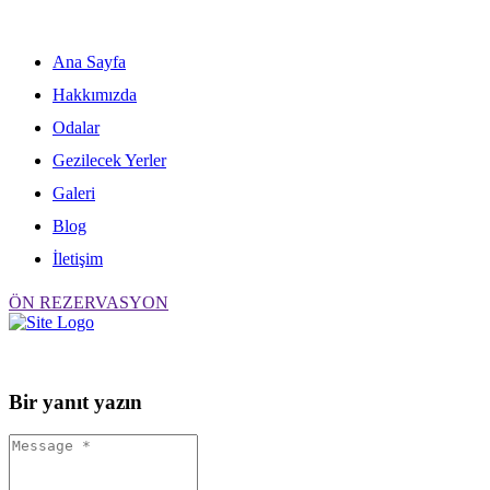
Skip
to
content
Ana Sayfa
Hakkımızda
Odalar
Gezilecek Yerler
Galeri
Blog
İletişim
ÖN REZERVASYON
Bir yanıt yazın