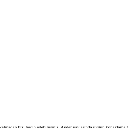
lmadan bizi tercih edebilirsiniz. Ayder yaylasında uygun konaklama fiy