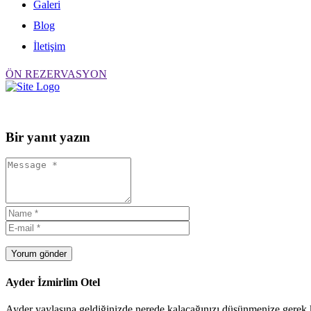
Galeri
Blog
İletişim
ÖN REZERVASYON
Bir yanıt yazın
Yorum gönder
Ayder İzmirlim Otel
Ayder yaylasına geldiğinizde nerede kalacağınızı düşünmenize gerek ka