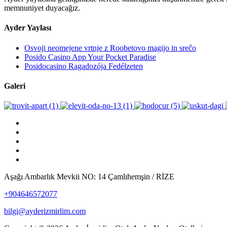
memnuniyet duyacağız.
Ayder Yaylası
Osvoji neomejene vrtnje z Roobetovo magijo in srečo
Posido Casino App Your Pocket Paradise
Posidocasino Ragadozója Fedélzeten
Galeri
Aşağı Ambarlık Mevkii NO: 14 Çamlıhemşin / RİZE
+904646572077
bilgi@ayderizmirlim.com