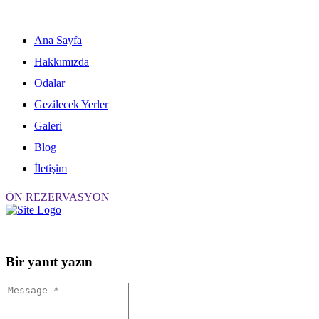
Skip
to
content
Ana Sayfa
Hakkımızda
Odalar
Gezilecek Yerler
Galeri
Blog
İletişim
ÖN REZERVASYON
Bir yanıt yazın