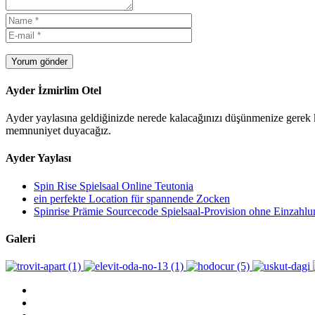
Yorum gönder
Ayder İzmirlim Otel
Ayder yaylasına geldiğinizde nerede kalacağınızı düşünmenize gerek ka
memnuniyet duyacağız.
Ayder Yaylası
Spin Rise Spielsaal Online Teutonia
ein perfekte Location für spannende Zocken
Spinrise Prämie Sourcecode Spielsaal-Provision ohne Einzahlu
Galeri