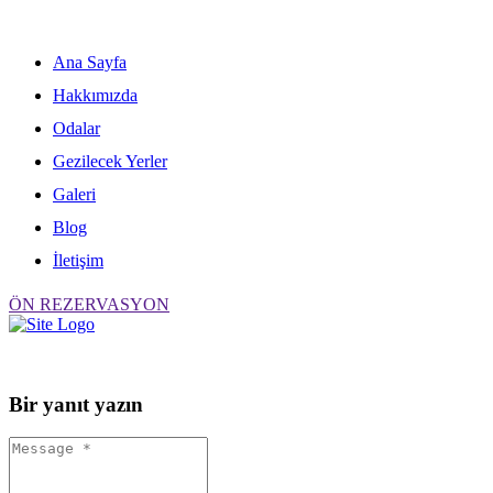
Skip
to
content
Ana Sayfa
Hakkımızda
Odalar
Gezilecek Yerler
Galeri
Blog
İletişim
ÖN REZERVASYON
Bir yanıt yazın