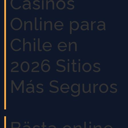
Casinos
Online para
Chile en
2026 Sitios
Más Seguros