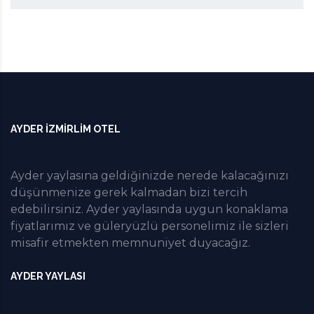
AYDER İZMIRLIM OTEL
Ayder yaylasına geldiğinizde nerede kalacağınızı
düşünmenize gerek kalmadan bizi tercih
edebilirsiniz. Ayder yaylasında uygun konaklama
fiyatlarımız ve güleryüzlü personelimiz ile sizleri
misafir etmekten memnuniyet duyacağız.
AYDER YAYLASI