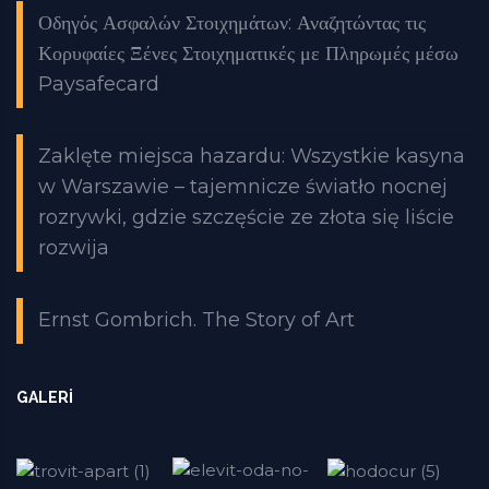
Οδηγός Ασφαλών Στοιχημάτων: Αναζητώντας τις
Κορυφαίες Ξένες Στοιχηματικές με Πληρωμές μέσω
Paysafecard
Zaklęte miejsca hazardu: Wszystkie kasyna
w Warszawie – tajemnicze światło nocnej
rozrywki, gdzie szczęście ze złota się liście
rozwija
Ernst Gombrich. The Story of Art
GALERI