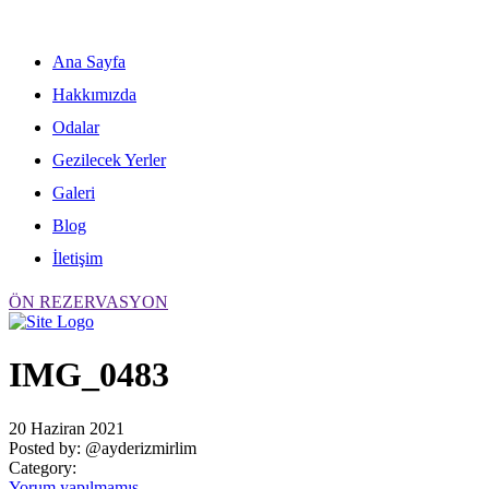
Skip
to
content
Ana Sayfa
Hakkımızda
Odalar
Gezilecek Yerler
Galeri
Blog
İletişim
ÖN REZERVASYON
IMG_0483
20 Haziran 2021
Posted by:
@ayderizmirlim
Category:
Yorum yapılmamış