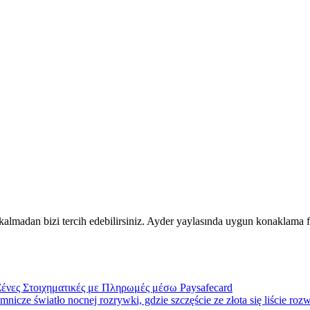
lmadan bizi tercih edebilirsiniz. Ayder yaylasında uygun konaklama fiy
ένες Στοιχηματικές με Πληρωμές μέσω Paysafecard
icze światło nocnej rozrywki, gdzie szczęście ze złota się liście rozw