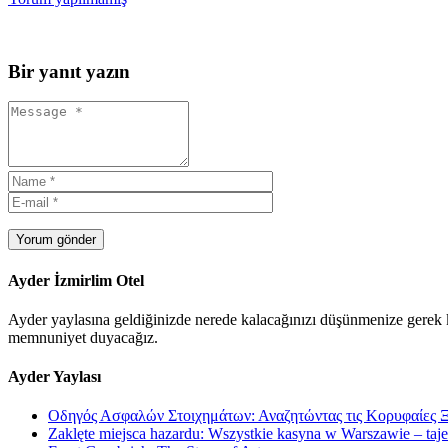
Bir yanıt yazın
Yorum gönder
Ayder İzmirlim Otel
Ayder yaylasına geldiğinizde nerede kalacağınızı düşünmenize gerek ka
memnuniyet duyacağız.
Ayder Yaylası
Οδηγός Ασφαλών Στοιχημάτων: Αναζητώντας τις Κορυφαίες Ξ
Zaklęte miejsca hazardu: Wszystkie kasyna w Warszawie – tajemn