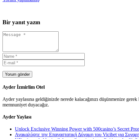
Bir yanıt yazın
Yorum gönder
Ayder İzmirlim Otel
Ayder yaylasına geldiğinizde nerede kalacağınızı düşünmenize gerek ka
memnuniyet duyacağız.
Ayder Yaylası
Unlock Exclusive Winning Power with 500casino’s Secret Pr
Ανακαλύψτε την Επαναστατική Δύναμη του Vicibet για Συναρ