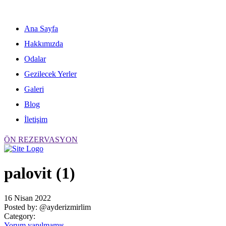
Skip
to
content
Ana Sayfa
Hakkımızda
Odalar
Gezilecek Yerler
Galeri
Blog
İletişim
ÖN REZERVASYON
palovit (1)
16 Nisan 2022
Posted by:
@ayderizmirlim
Category:
Yorum yapılmamış