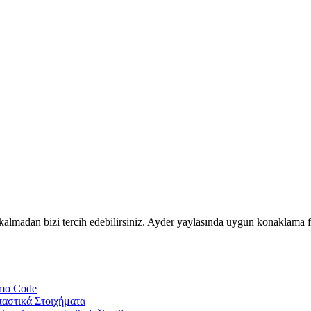
lmadan bizi tercih edebilirsiniz. Ayder yaylasında uygun konaklama fiy
omo Code
παστικά Στοιχήματα