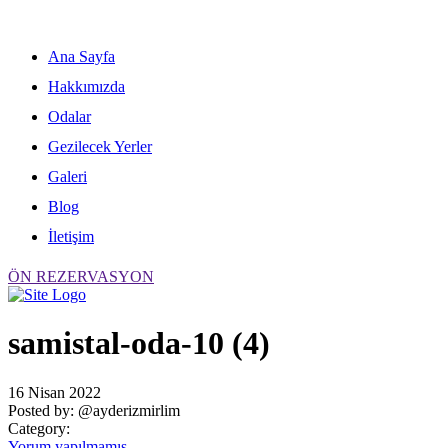
Skip
to
content
Ana Sayfa
Hakkımızda
Odalar
Gezilecek Yerler
Galeri
Blog
İletişim
ÖN REZERVASYON
samistal-oda-10 (4)
16 Nisan 2022
Posted by:
@ayderizmirlim
Category:
Yorum yapılmamış