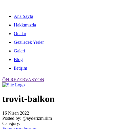
Skip
to
content
Ana Sayfa
Hakkımızda
Odalar
Gezilecek Yerler
Galeri
Blog
İletişim
ÖN REZERVASYON
trovit-balkon
16 Nisan 2022
Posted by:
@ayderizmirlim
Category:
Yorum yapılmamış