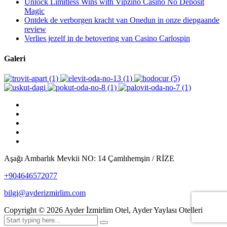
Unlock Limitless Wins with Vipzino Casino No Deposit
Magic
Ontdek de verborgen kracht van Onedun in onze diepgaande
review
Verlies jezelf in de betovering van Casino Carlospin
Galeri
Aşağı Ambarlık Mevkii NO: 14 Çamlıhemşin / RİZE
+904646572077
bilgi@ayderizmirlim.com
Copyright ©
2026
Ayder İzmirlim Otel, Ayder Yaylası Otelleri